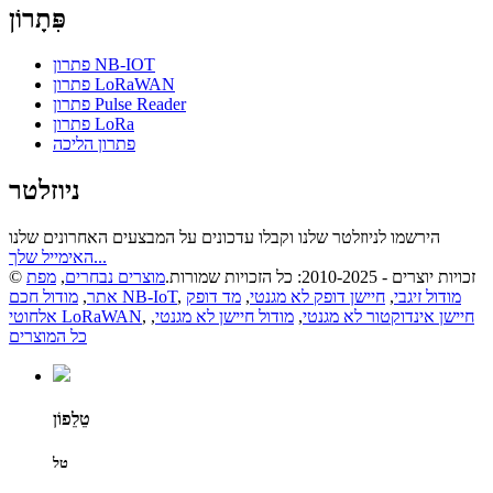
פִּתָרוֹן
פתרון NB-IOT
פתרון LoRaWAN
פתרון Pulse Reader
פתרון LoRa
פתרון הליכה
ניוזלטר
הירשמו לניוזלטר שלנו וקבלו עדכונים על המבצעים האחרונים שלנו
האימייל שלך...
© זכויות יוצרים - 2010-2025: כל הזכויות שמורות.
מוצרים נבחרים
,
מפת
מודול זיגבי
,
חיישן דופק לא מגנטי
,
מד דופק
,
מודול חכם NB-IoT
אתר
,
חיישן אינדוקטור לא מגנטי
,
מודול חיישן לא מגנטי
,
,
אלחוטי LoRaWAN
כל המוצרים
טֵלֵפוֹן
טל