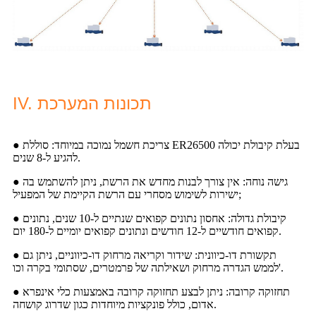
IV. תכונות המערכת
● צריכת חשמל נמוכה במיוחד: סוללת ER26500 בעלת קיבולת יכולה
להגיע ל-8 שנים.
● גישה נוחה: אין צורך לבנות מחדש את הרשת, ניתן להשתמש בה
ישירות לשימוש מסחרי עם הרשת הקיימת של המפעיל;
● קיבולת גדולה: אחסון נתונים קפואים שנתיים ל-10 שנים, נתונים
קפואים חודשיים ל-12 חודשים ונתונים קפואים יומיים ל-180 יום.
● תקשורת דו-כיוונית: שידור וקריאה מרחוק דו-כיווניים, ניתן גם
לממש הגדרה מרחוק ושאילתה של פרמטרים, שסתומי בקרה וכו'.
● תחזוקה קרובה: ניתן לבצע תחזוקה קרובה באמצעות כלי אינפרא
אדום, כולל פונקציות מיוחדות כגון שדרוג קושחה.