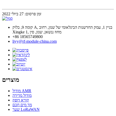
זמן פרסום: 27 ביולי 2022
קומה 9, בלוק A, בניין 1, עמק החדשנות הבינלאומי של שנזן, רחוב
Xingke 1, מחוז ננשאן, שנזן, סין
+86 18565749800
liyy@rf-module-china.com
מוצרים
מודול AMR
מודול מדידה
קורא דופק
מד מים חכם
שער LoRaWAN