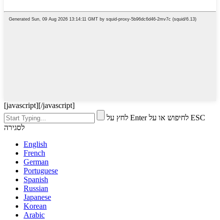
[javascript]
[/javascript]
לחץ על Enter לחיפוש או על ESC
לסגירה
English
French
German
Portuguese
Spanish
Russian
Japanese
Korean
Arabic