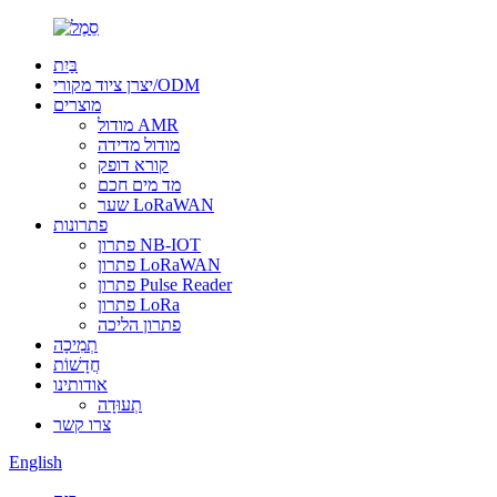
בַּיִת
יצרן ציוד מקורי/ODM
מוצרים
מודול AMR
מודול מדידה
קורא דופק
מד מים חכם
שער LoRaWAN
פתרונות
פתרון NB-IOT
פתרון LoRaWAN
פתרון Pulse Reader
פתרון LoRa
פתרון הליכה
תְמִיכָה
חֲדָשׁוֹת
אודותינו
תְעוּדָה
צרו קשר
English