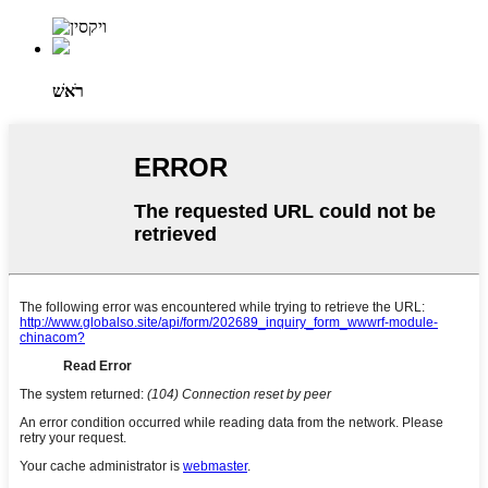
רֹאשׁ