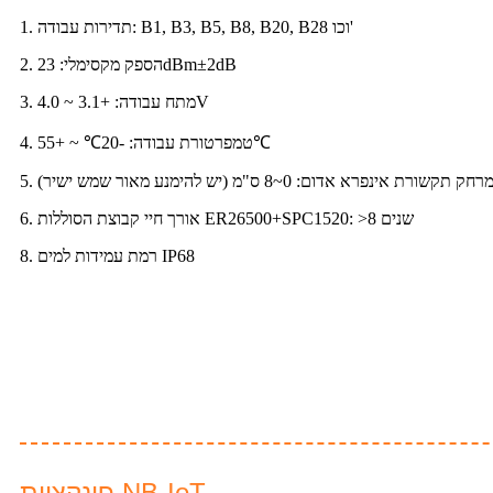
1. תדירות עבודה: B1, B3, B5, B8, B20, B28 וכו'
2. הספק מקסימלי: 23dBm±2dB
3. מתח עבודה: +3.1 ~ 4.0V
4. טמפרטורת עבודה: -20℃ ~ +55℃
. מרחק תקשורת אינפרא אדום: 0~8 ס"מ (יש להימנע מאור שמש ישיר)
6. אורך חיי קבוצת הסוללות ER26500+SPC1520: >8 שנים
8. רמת עמידות למים IP68
פונקציות NB-IoT