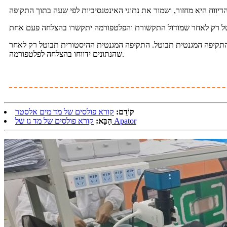
 התקיפה המגנטית תבוטל. התקיפה המגנטית ההיסטורית תבוטל רק לאחר
שהנתונים ידווחו בהצלחה לפלטפורמה.
קוֹדֵם:
קורא פולסים של מד מים אלסטר
קורא פולסים של מד גז של Apator
הַבָּא: