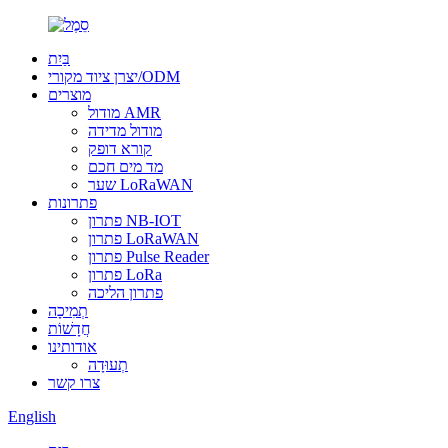
בַּיִת
יצרן ציוד מקורי/ODM
מוצרים
מודול AMR
מודול מדידה
קורא דופק
מד מים חכם
שער LoRaWAN
פתרונות
פתרון NB-IOT
פתרון LoRaWAN
פתרון Pulse Reader
פתרון LoRa
פתרון הליכה
תְמִיכָה
חֲדָשׁוֹת
אודותינו
תְעוּדָה
צרו קשר
English