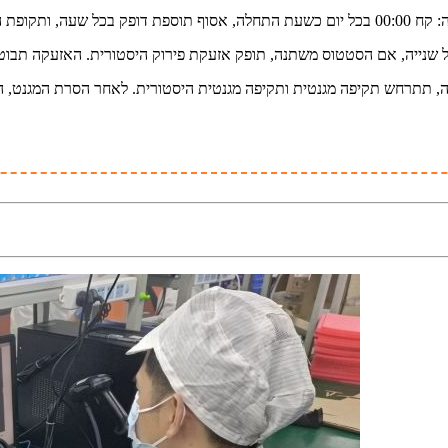
נה, תתרחש תקיפה מגנטית ותקיפה מגנטית היסטורית. לאחר הסרת המגנט,