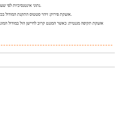
נתוני אינטנסיביות לפי שעה: קח 00:00 בכל יום כשעת התחלה, אסוף תוספת דופק בכל שעה, ותקופת הדיווח היא מחזור, ושמור את נתוני האינטנסיביות לפי שעה בתוך התקופה.
אזעקת פירוק: זיהוי סטטוס התקנת המודול בכל שנייה, אם הסטטוס משתנה, תופק אזעקת פירוק היסטורית. האזעקה תבוטל רק לאחר שמודול התקשורת והפלטפורמה יתקשרו בהצלחה פעם אחת.
אזעקת תקיפה מגנטית: כאשר המגנט קרוב לחיישן הול במודול המו